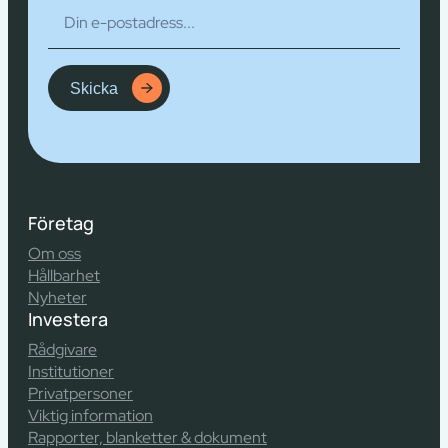
Skicka
Företag
Om oss
Hållbarhet
Nyheter
Investera
Rådgivare
Institutioner
Privatpersoner
Viktig information
Rapporter, blanketter & dokument