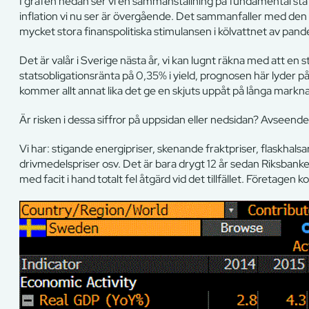
I grafen nedan ser vi en sammanställning på fundamental stati
inflation vi nu ser är övergående. Det sammanfaller med den f
mycket stora finanspolitiska stimulansen i kölvattnet av pand
Det är valår i Sverige nästa år, vi kan lugnt räkna med att en
statsobligationsränta på 0,35% i yield, prognosen här lyder 
kommer allt annat lika det ge en skjuts uppåt på långa markn
Är risken i dessa siffror på uppsidan eller nedsidan? Avseende i
Vi har: stigande energipriser, skenande fraktpriser, flaskhals
drivmedelspriser osv. Det är bara drygt 12 år sedan Riksbanken
med facit i hand totalt fel åtgärd vid det tillfället. Företagen 