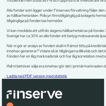
fristående men stöds av FN och uppmuntrar investerare till a
Alla fonder som ligger under Finserves förvaltning följer den 
av hållbarhetsrisker. Policyn finnstillgänglig på bolagets hems
tillgängliga på fondernas hemsidor.
Vi kan meddela att utifrån dagens hållbarhetskrav på fonder ä
Sverige har ca 30% av alla fonder ett betyg motsvarande ljusg
När ni gör er analys av fonden skall ni främst titta på kredit
innehav genererar? Vidare så är tillgångarna illikvida och det ka
Fonden har en låg marknadsrisk och har låg korrelation med an
Ifall ni behöver sälja era innehav gör det i primärmarknaden där
Ladda ned PDF version med statistik