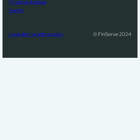
Finserve Avenue
Exelity
LinkedIn
Integritetspolicy
© FinServe 2024