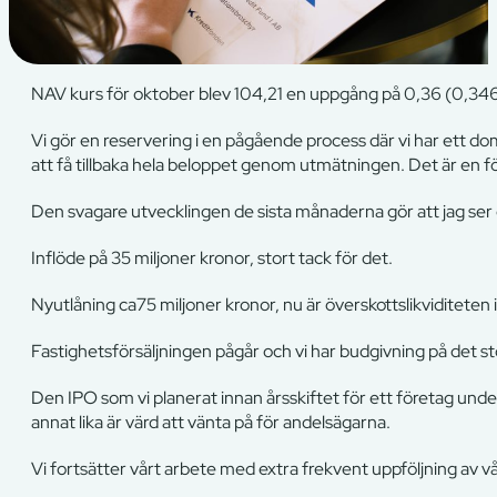
NAV kurs för oktober blev 104,21 en uppgång på 0,36 (0,346
Vi gör en reservering i en pågående process där vi har ett doms
att få tillbaka hela beloppet genom utmätningen. Det är en 
Den svagare utvecklingen de sista månaderna gör att jag ser en
Inflöde på 35 miljoner kronor, stort tack för det.
Nyutlåning ca75 miljoner kronor, nu är överskottslikviditeten 
Fastighetsförsäljningen pågår och vi har budgivning på det st
Den IPO som vi planerat innan årsskiftet för ett företag under
annat lika är värd att vänta på för andelsägarna.
Vi fortsätter vårt arbete med extra frekvent uppföljning av v