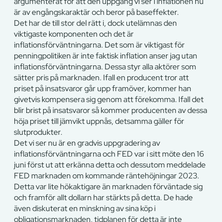
argumenterat för att den uppgång vi ser i inflationen nu
är av engångskaraktär och beror på baseffekter.
Det har de till stor del rätt i, dock utelämnas den
viktigaste komponenten och det är
inflationsförväntningarna. Det som är viktigast för
penningpolitiken är inte faktisk inflation anser jag utan
inflationsförväntningarna. Dessa styr alla aktörer som
sätter pris på marknaden. Ifall en producent tror att
priset på insatsvaror går upp framöver, kommer han
givetvis kompensera sig genom att förekomma. Ifall det
blir brist på insatsvaror så kommer producenten av dessa
höja priset till jämvikt uppnås, detsamma gäller för
slutprodukter.
Det vi ser nu är en gradvis uppgradering av
inflationsförväntningarna och FED var i sitt möte den 16
juni först ut att erkänna detta och dessutom meddelade
FED marknaden om kommande räntehöjningar 2023.
Detta var lite hökaktigare än marknaden förväntade sig
och framför allt dollarn har stärkts på detta. De hade
även diskuterat en minskning av sina köp i
obligationsmarknaden, tidplanen för detta är inte