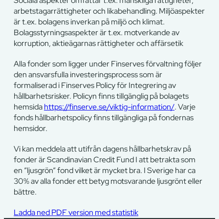
Sociala aspekter omfattar t.ex. mänskliga rättigheter,
arbetstagarrättigheter och likabehandling. Miljöaspekter
är t.ex. bolagens inverkan på miljö och klimat.
Bolagsstyrningsaspekter är t.ex. motverkande av
korruption, aktieägarnas rättigheter och affärsetik
Alla fonder som ligger under Finserves förvaltning följer
den ansvarsfulla investeringsprocess som är
formaliserad i Finserves Policy för Integrering av
hållbarhetsrisker. Policyn finns tillgänglig på bolagets
hemsida
https://finserve.se/viktig-information/
. Varje
fonds hållbarhetspolicy finns tillgängliga på fondernas
hemsidor.
Vi kan meddela att utifrån dagens hållbarhetskrav på
fonder är Scandinavian Credit Fund I att betrakta som
en ”ljusgrön” fond vilket är mycket bra. I Sverige har ca
30% av alla fonder ett betyg motsvarande ljusgrönt eller
bättre.
Ladda ned PDF version med statistik