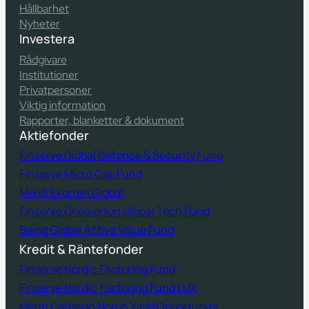
Hållbarhet
Nyheter
Investera
Rådgivare
Institutioner
Privatpersoner
Viktig information
Rapporter, blanketter & dokument
Aktiefonder
Finserve Global Defence & Security Fund
Finserve Micro Cap Fund
Meriti Ekorren Global
Finserve Chelverton Global Tech Fund
Being Global Active Value Fund
Kredit & Räntefonder
Finserve Nordic Factoring Fund
Finserve Nordic Factoring Fund LUX
Meriti Carlsson Norén Yield Opportunity