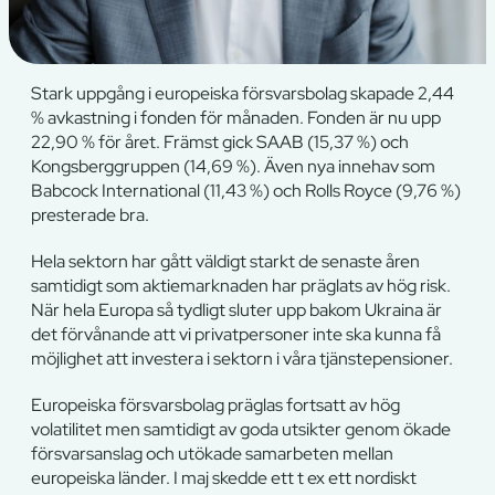
Stark uppgång i europeiska försvarsbolag skapade 2,44
% avkastning i fonden för månaden. Fonden är nu upp
22,90 % för året. Främst gick SAAB (15,37 %) och
Kongsberggruppen (14,69 %). Även nya innehav som
Babcock International (11,43 %) och Rolls Royce (9,76 %)
presterade bra.
Hela sektorn har gått väldigt starkt de senaste åren
samtidigt som aktiemarknaden har präglats av hög risk.
När hela Europa så tydligt sluter upp bakom Ukraina är
det förvånande att vi privatpersoner inte ska kunna få
möjlighet att investera i sektorn i våra tjänstepensioner.
Europeiska försvarsbolag präglas fortsatt av hög
volatilitet men samtidigt av goda utsikter genom ökade
försvarsanslag och utökade samarbeten mellan
europeiska länder. I maj skedde ett t ex ett nordiskt