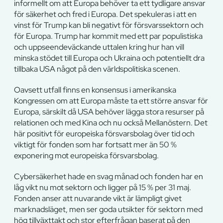
informellt om att Europa behöver ta ett tydligare ansvar
för säkerhet och fred i Europa. Det spekuleras i att en
vinst för Trump kan bli negativt för försvarssektorn och
för Europa. Trump har kommit med ett par populistiska
och uppseendeväckande uttalen kring hur han vill
minska stödet till Europa och Ukraina och potentiellt dra
tillbaka USA något på den världspolitiska scenen.
Oavsett utfall finns en konsensus i amerikanska
Kongressen om att Europa måste ta ett större ansvar för
Europa, särskilt då USA behöver lägga stora resurser på
relationen och med Kina och nu också Mellanöstern. Det
här positivt för europeiska försvarsbolag över tid och
viktigt för fonden som har fortsatt mer än 50 %
exponering mot europeiska försvarsbolag.
Cybersäkerhet hade en svag månad och fonden har en
låg vikt nu mot sektorn och ligger på 15 % per 31 maj.
Fonden anser att nuvarande vikt är lämpligt givet
marknadsläget, men ser goda utsikter för sektorn med
hög tillväxttakt och stor efterfrågan baserat på den