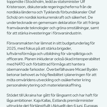
toppmöte i Stockholm, ledd av statsminister Ulf
Kristersson, diskuterade regeringscheferna från de
nordiska länderna och Tysklands förbundskansler Olaf
Scholz om nordisk konkurrenskraft och säkerhet. De
undertecknade en gemensam deklaration för att främja
framväxande teknologier och gröna omställningar, samt
för att stärka investeringar i försvarsindustrin.
Försvarsmakten har lämnat in sitt budgetunderlag för
2025, med fokus på att stärka brigader,
luftvärnsförmåga och utbildning för värnpliktiga och
officerare. Planen inkluderar också ökad interoperabilitet
med NATO och förbättrad förmåga att hantera
obemannade farkoster. Överbefälhavare Micael Bydén
betonar behovet av hög flexibilitet i planeringen för att
möta omvärldens utveckling och osäkerheter kring
personalrekrytering och materielanskaffning.
Stödet till Ukraina har gått för långsamt och har haft för
låga ambitioner. Kaja Kallas, Estlands premiärminister
uttryckte det förtjänstfullt i Aktuellt den 6 juni. Europas