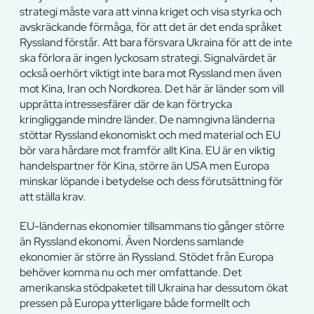
strategi måste vara att vinna kriget och visa styrka och
avskräckande förmåga, för att det är det enda språket
Ryssland förstår. Att bara försvara Ukraina för att de inte
ska förlora är ingen lyckosam strategi. Signalvärdet är
också oerhört viktigt inte bara mot Ryssland men även
mot Kina, Iran och Nordkorea. Det här är länder som vill
upprätta intressesfärer där de kan förtrycka
kringliggande mindre länder. De namngivna länderna
stöttar Ryssland ekonomiskt och med material och EU
bör vara hårdare mot framför allt Kina. EU är en viktig
handelspartner för Kina, större än USA men Europa
minskar löpande i betydelse och dess förutsättning för
att ställa krav.
EU-ländernas ekonomier tillsammans tio gånger större
än Ryssland ekonomi. Även Nordens samlande
ekonomier är större än Ryssland. Stödet från Europa
behöver komma nu och mer omfattande. Det
amerikanska stödpaketet till Ukraina har dessutom ökat
pressen på Europa ytterligare både formellt och