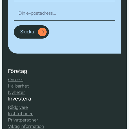
Skicka
Företag
Om oss
Hållbarhet
Nyheter
Investera
Rådgivare
Institutioner
Privatpersoner
Viktig information