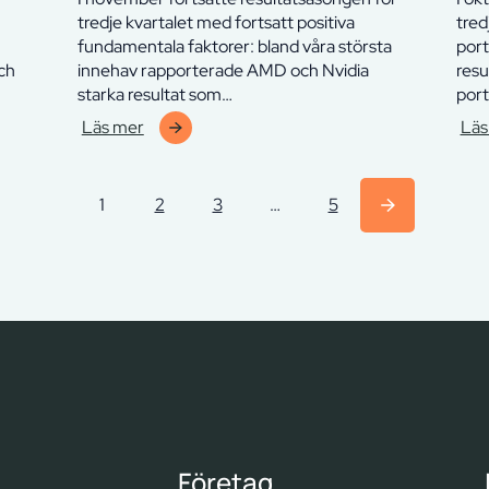
tredje kvartalet med fortsatt positiva
tred
fundamentala faktorer: bland våra största
port
och
innehav rapporterade AMD och Nvidia
resu
starka resultat som…
port
Läs mer
Läs
:
:
Finserve
Fins
Chelverton
Che
1
2
3
…
5
Thyra
Thy
Fund
Fun
–
–
november
okt
2025
202
Företag