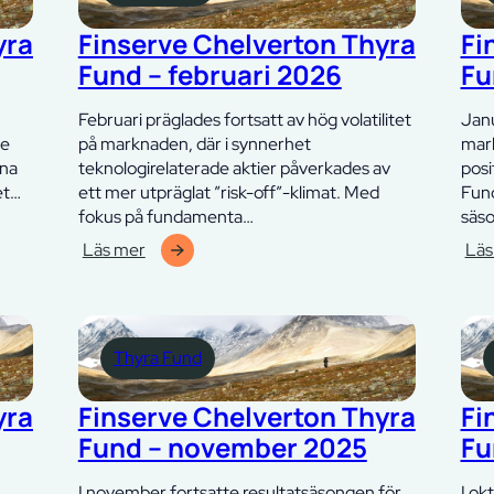
–
april
maj
202
yra
Finserve Chelverton Thyra
Fi
2026
Fund – februari 2026
Fu
Februari präglades fortsatt av hög volatilitet
Janu
de
på marknaden, där i synnerhet
mar
rna
teknologirelaterade aktier påverkades av
posi
et…
ett mer utpräglat ”risk-off”-klimat. Med
Fund
fokus på fundamenta…
säs
Läs mer
Läs
:
:
Finserve
Fins
Chelverton
Che
Thyra
Thy
Thyra Fund
Fund
Fun
–
–
februari
janu
yra
Finserve Chelverton Thyra
Fi
2026
202
Fund – november 2025
Fu
I november fortsatte resultatsäsongen för
I ok