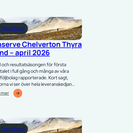
Thyra Fund
nserve Chelverton Thyra
nd – april 2026
l och resultatsäsongen för första
talet i full gång och många av våra
följbolag rapporterade. Kort sagt,
rorna vi ser över hela leveranskedjan…
 mer
erve
lverton
ra
d
Thyra Fund