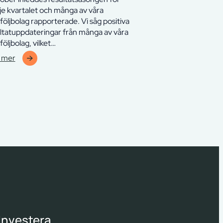
je kvartalet och många av våra
följbolag rapporterade. Vi såg positiva
ltatuppdateringar från många av våra
följbolag, vilket…
 mer
erve
lverton
ra
d
ober
5
Investera