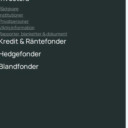
Rådgivare
Institutioner
Privatpersoner
Viktig information
Rapporter, blanketter & dokument
Kredit & Räntefonder
Hedgefonder
Blandfonder