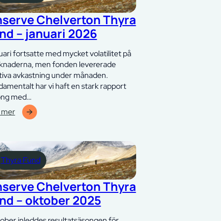
6
nserve Chelverton Thyra
nd – januari 2026
ari fortsatte med mycket volatilitet på
knaderna, men fonden levererade
tiva avkastning under månaden.
amentalt har vi haft en stark rapport
ong med…
 mer
erve
lverton
ra
Thyra Fund
d
ari
nserve Chelverton Thyra
6
nd – oktober 2025
tober inleddes resultatsäsongen för