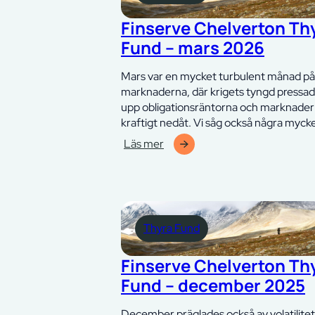
–
juni
Finserve Chelverton Th
2026
Fund – mars 2026
Mars var en mycket turbulent månad på
marknaderna, där krigets tyngd pressa
upp obligationsräntorna och marknade
kraftigt nedåt. Vi såg också några myck
Läs mer
:
Finserve
Chelverton
Thyra
Fund
Thyra Fund
–
mars
2026
Finserve Chelverton Th
Fund – december 2025
December präglades också av volatilitet