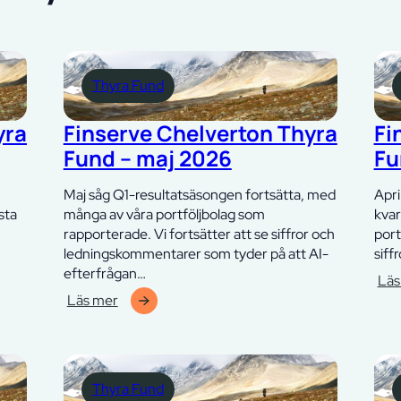
Thyra Fund
yra
Finserve Chelverton Thyra
Fi
Fund – maj 2026
Fu
Maj såg Q1-resultatsäsongen fortsätta, med
Apri
sta
många av våra portföljbolag som
kvar
rapporterade. Vi fortsätter att se siffror och
port
ledningskommentarer som tyder på att AI-
siff
efterfrågan…
Läs
:
Läs mer
:
Fins
Finserve
Che
Chelverton
Thy
Thyra
Fun
Thyra Fund
Fund
–