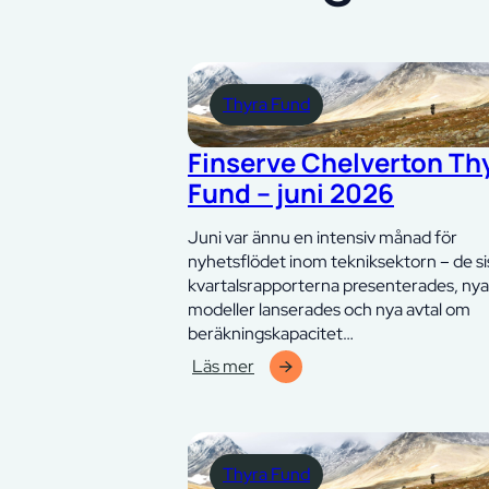
Thyra Fund
Finserve Chelverton Th
Fund – juni 2026
Juni var ännu en intensiv månad för
nyhetsflödet inom tekniksektorn – de si
kvartalsrapporterna presenterades, nya
modeller lanserades och nya avtal om
beräkningskapacitet…
Läs mer
:
Finserve
Chelverton
Thyra
Thyra Fund
Fund