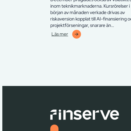
inom teknikmarknaderna. Kursrörelser i
början av månaden verkade drivas av
riskaversion kopplat till AI-finansiering 
projektförseningar, snarare än…
Läs mer
:
Finserve
Chelverton
Thyra
Fund
–
december
2025