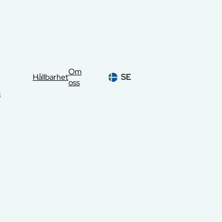
Om
Hållbarhet
SE
oss
&