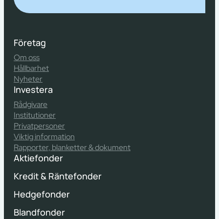
Företag
Om oss
Hållbarhet
Nyheter
Investera
Rådgivare
Institutioner
Privatpersoner
Viktig information
Rapporter, blanketter & dokument
Aktiefonder
Kredit & Räntefonder
Hedgefonder
Blandfonder