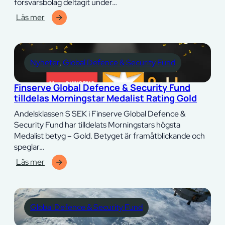
försvarsbolag deltagit under…
Läs mer
:
Starka
halvårsrapporter
visar
Nyheter
, 
Global Defence & Security Fund
vilka
som
Finserve Global Defence & Security Fund
kan
tilldelas Morningstar Medalist Rating Gold
leverera
andra
Andelsklassen S SEK i Finserve Global Defence &
halvan
Security Fund har tilldelats Morningstars högsta
av
Medalist betyg – Gold. Betyget är framåtblickande och
2026
speglar…
Läs mer
:
Finserve
Global
Defence
Global Defence & Security Fund
&
Security