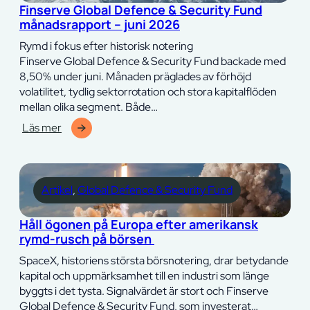
Finserve Global Defence & Security Fund
Fund
månadsrapport – juni 2026
tilldelas
Morningstar
Rymd i fokus efter historisk notering
Medalist
Finserve Global Defence & Security Fund backade med
Rating
8,50% under juni. Månaden präglades av förhöjd
Gold
volatilitet, tydlig sektorrotation och stora kapitalflöden
mellan olika segment. Både…
Läs mer
:
Finserve
Global
Defence
Artikel
, 
Global Defence & Security Fund
&
Security
Håll ögonen på Europa efter amerikansk
Fund
rymd-rusch på börsen
månadsrapport
–
SpaceX, historiens största börsnotering, drar betydande
juni
kapital och uppmärksamhet till en industri som länge
2026
byggts i det tysta. Signalvärdet är stort och Finserve
Global Defence & Security Fund, som investerat…