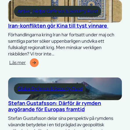
Global
Security
Artikel
, 
Global Defence & Security Fund
Fund
månadsrapport
Iran-konflikten gör Kina till tyst vinnare
–
april
Förhandlingarna kring Iran har fortsatt under maj och
2026
samtliga parter söker uppenbarligen undvika ett
fullskaligt regionalt krig. Men minskar verkligen
riskbilden? Vi tror inte…
Läs mer
:
Iran-
konflikten
gör
Global Defence & Security Fund
Kina
till
Stefan Gustafsson: Därför är rymden
tyst
avgörande för Europas framtid
vinnare
Stefan Gustafsson delar sina perspektiv på rymdens
växande betydelse i en tid präglad av geopolitisk