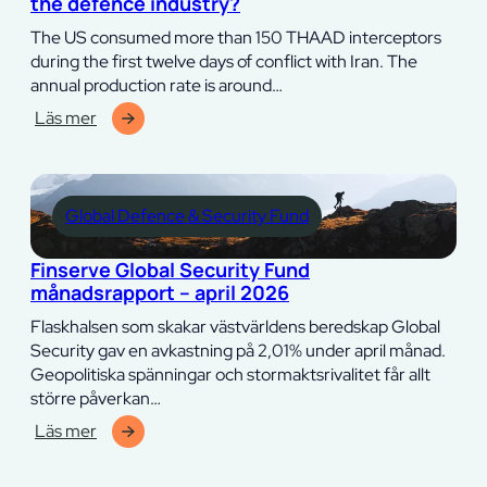
the defence industry?
maj
2026
The US consumed more than 150 THAAD interceptors
during the first twelve days of conflict with Iran. The
annual production rate is around…
Läs mer
:
Can
we
talk
Global Defence & Security Fund
about
the
Finserve Global Security Fund
biggest
månadsrapport – april 2026
bottleneck
in
Flaskhalsen som skakar västvärldens beredskap Global
the
Security gav en avkastning på 2,01% under april månad.
defence
Geopolitiska spänningar och stormaktsrivalitet får allt
industry?
större påverkan…
Läs mer
:
Finserve