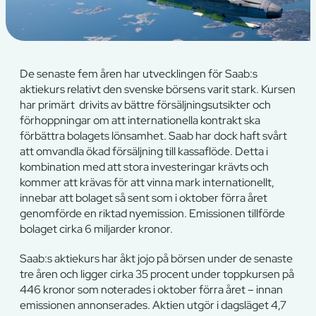
De senaste fem åren har utvecklingen för Saab:s
aktiekurs relativt den svenske börsens varit stark. Kursen
har primärt drivits av bättre försäljningsutsikter och
förhoppningar om att internationella kontrakt ska
förbättra bolagets lönsamhet. Saab har dock haft svårt
att omvandla ökad försäljning till kassaflöde. Detta i
kombination med att stora investeringar krävts och
kommer att krävas för att vinna mark internationellt,
innebar att bolaget så sent som i oktober förra året
genomförde en riktad nyemission. Emissionen tillförde
bolaget cirka 6 miljarder kronor.
Saab:s aktiekurs har åkt jojo på börsen under de senaste
tre åren och ligger cirka 35 procent under toppkursen på
446 kronor som noterades i oktober förra året – innan
emissionen annonserades. Aktien utgör i dagsläget 4,7