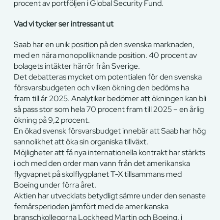
procent av portföljen i Global Security Fund.
Vad vi tycker ser intressant ut
Saab har en unik position på den svenska marknaden,
med en nära monopolliknande position. 40 procent av
bolagets intäkter härrör från Sverige.
Det debatteras mycket om potentialen för den svenska
försvarsbudgeten och vilken ökning den bedöms ha
fram till år 2025. Analytiker bedömer att ökningen kan bli
så pass stor som hela 70 procent fram till 2025 – en årlig
ökning på 9,2 procent.
En ökad svensk försvarsbudget innebär att Saab har hög
sannolikhet att öka sin organiska tillväxt.
Möjligheter att få nya internationella kontrakt har stärkts
i och med den order man vann från det amerikanska
flygvapnet på skolflygplanet T-X tillsammans med
Boeing under förra året.
Aktien har utvecklats betydligt sämre under den senaste
femårsperioden jämfört med de amerikanska
branschkollegorna Lockheed Martin och Boeing, i