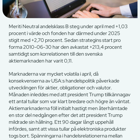
Meriti Neutral andelsklass B steg under april med +1,03
procent i värde och fonden har därmed under 2025
stigit med +2,70 procent. Sedan strategins start pro
forma 2010-06-30 har den avkastat +213,4 procent
samtidigt som korrelationen till den svenska
aktiemarknaden har varit 0,11.
Marknaderna var mycket volatila i april, då
konsekvenserna av USA:s handelspolitik påverkade
utvecklingen för aktier, obligationer och valutor.
Månaden inleddes med att president Trump tillkännagav
ett antal tullar som var klart bredare och högre än väntat.
Aktiemarknaderna föll initialt hastigt men återhämtade
en stor del nedgången efter det att president Trump
mildrade sin hållning. Ett 90 dagar långt uppehåll
infördes, samt att vissa tullar på elektroniska produkter
togs bort. Spänningarna i handelsrelationerna mellan