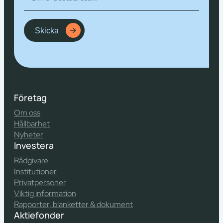
Skicka
Företag
Om oss
Hållbarhet
Nyheter
Investera
Rådgivare
Institutioner
Privatpersoner
Viktig information
Rapporter, blanketter & dokument
Aktiefonder