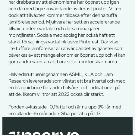
har drabbats av att ekonomierna har öppnat upp igen
och därmed lägre användande av deras tjänster. Vi tror
dock att tillväxten kommer tillbaka efter denna tuffa
jämförelseperiod. Mjukvara har sett en accelererande
tillväxt under kvartalet och detsamma gäller
molntjänster. Sociala mediabolag har också haft ett
starkt försäljningskvartal inklusive Pinterest. Där vi ser
lite tuffare jämförelser är i användandet av tjänster som
påverkas av att många ekonomier öppnat upp och vi kan
göra andra saker än att bara sitta framför skärmarna.
Halvledarutrusningsnamnen ASML, KLA och Lam
Research levererade som väntat ett bra kvartal och med
en bra guidance för andra halvåret och indikationer på
att de, liksom vi, tror att 2022 också blir starkt.
Fonden avkastade -0,1% i juli och är nu upp 3% i år med
en rullande 36 månaders Sharpe ratio på 1,17.