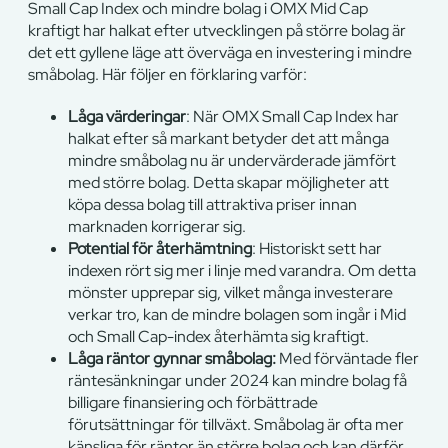
Small Cap Index och mindre bolag i OMX Mid Cap
kraftigt har halkat efter utvecklingen på större bolag är
det ett gyllene läge att överväga en investering i mindre
småbolag. Här följer en förklaring varför:
Låga värderingar
: När OMX Small Cap Index har
halkat efter så markant betyder det att många
mindre småbolag nu är undervärderade jämfört
med större bolag. Detta skapar möjligheter att
köpa dessa bolag till attraktiva priser innan
marknaden korrigerar sig.
Potential för återhämtning
: Historiskt sett har
indexen rört sig mer i linje med varandra. Om detta
mönster upprepar sig, vilket många investerare
verkar tro, kan de mindre bolagen som ingår i Mid
och Small Cap-index återhämta sig kraftigt.
Låga räntor gynnar småbolag:
Med förväntade fler
räntesänkningar under 2024 kan mindre bolag få
billigare finansiering och förbättrade
förutsättningar för tillväxt. Småbolag är ofta mer
känsliga för räntor än större bolag och kan därför