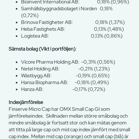
Bioinvent International AB: 0,18% (0,96%)
Samhällsbyggnadsbolaget i Norden 0,18%
(0,72%)
Brinova Fastigheter AB: 0,18% (1,37%)
Heba Fastighets AB: 0,13% (1,48%)
Logistea AB: 0,13% (0,86%)
Sämsta bolag (Vikt i portföljen)
:
Vicore Pharma Holding AB: -0,31% (0,56%)
Netel Holding AB: -0,21% (1,23%)
Wästbygg AB: -0,19% (0,65%)
Hansa Biopharma AB: -0,18% (0,49%)
Hanza AB: -0,17% (0,72%)
Indexjämförelse
Finserve Micro Cap har OMX Small Cap GI som
jämförelseindex. Skillnaden mellan större småbolag och
mindre småbolag är fortsatt stor och kan mätas genom
att titta på large cap och mid cap index jämfört med small
cap index. Mellan mid cap (orange) och small cap (blå) är