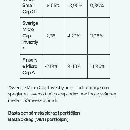
Small
-8,65%
-3,95%
0,80%
Cap GI
Sverige
Micro
Cap
-2,35
4,22%
11,28%
Inveztly
*
Finserv
e Micro
-2,19%
9,43%
14,96%
Cap A
*Sverige Micro Cap Investly är ett index proxy som
speglar ett svenskt micro cap index med bolagsvärden
mellan 50msek- 3,5mdr.
Bästa och sämsta bidrag i portföljen
Bästa bidrag (Vikt i portföljen)
: