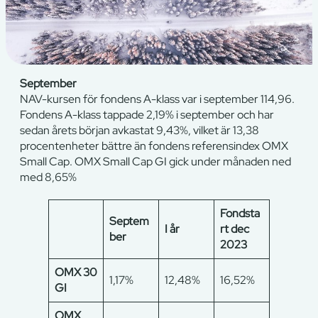
September
NAV-kursen för fondens A-klass var i september 114,96.
Fondens A-klass tappade 2,19% i september och har
sedan årets början avkastat 9,43%, vilket är 13,38
procentenheter bättre än fondens referensindex OMX
Small Cap. OMX Small Cap GI gick under månaden ned
med 8,65%
Fondsta
Septem
I år
rt dec
ber
2023
OMX 30
1,17%
12,48%
16,52%
GI
OMX