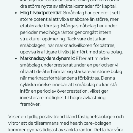
dra större nytta av sänkta kostnader för kapital.
Hög tillväxtpotential:
Småbolag har generellt sett
större potential att växa snabbare än större, mer
etablerade företag. Många småbolag har under
perioder med höga räntor genomgått intern
strukturell optimering. Tack vare detta kan
småbolagen, när marknadsvillkoren förbättras,
uppvisa kraftigare tillväxt jämfört med stora bolag.
Marknadscyklers dynamik:
Efter att mindre
småbolag underpresterat under en period ser vi
ofta att de återhämtar sig starkare än större bolag
när marknadsförhållandena förbättras. Denna
cykliska rörelse innebär att småbolag nu kan stå
inför en period av överprestation, vilket ger
investerare möjlighet till högre avkastning
framöver.
Vi ser en tydlig positiv trend bland fastighetsbolagen och
vi tror att de tillsammans med health care-bolagen
kommer gynnas tidigast av sänkta räntor. Detta har våra