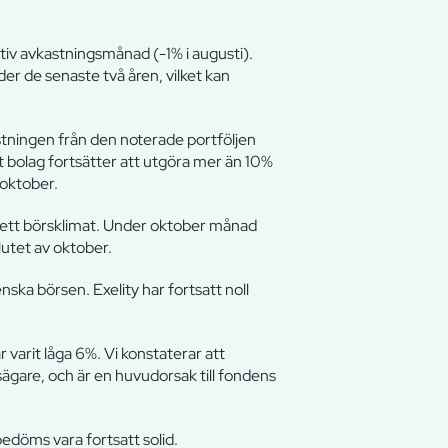
iv avkastningsmånad (-1% i augusti).
der de senaste två åren, vilket kan
astningen från den noterade portföljen
bolag fortsätter att utgöra mer än 10%
 oktober.
vsett börsklimat. Under oktober månad
lutet av oktober.
nska börsen. Exelity har fortsatt noll
 varit låga 6%. Vi konstaterar att
sägare, och är en huvudorsak till fondens
bedöms vara fortsatt solid.