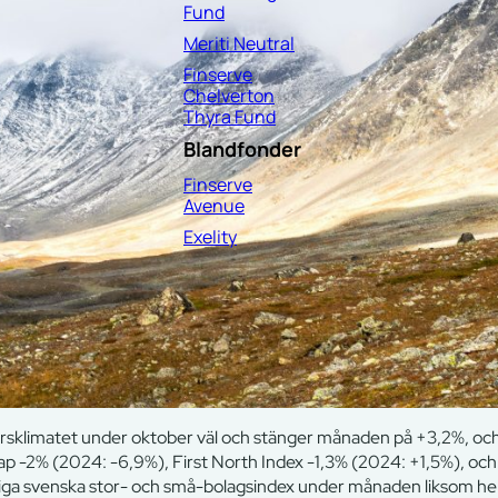
Fund
Meriti Neutral
Finserve
Chelverton
Thyra Fund
Blandfonder
Finserve
Avenue
Exelity
börsklimatet under oktober väl och stänger månaden på +3,2%, oc
 -2% (2024: -6,9%), First North Index -1,3% (2024: +1,5%), oc
iga svenska stor- och små-bolagsindex under månaden liksom h