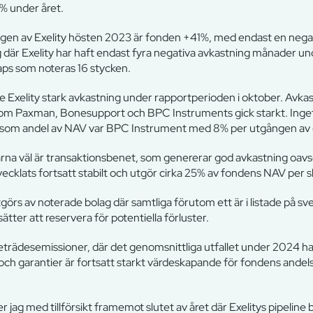
% under året.
gen av Exelity hösten 2023 är fonden +41%, med endast en negat
sig där Exelity har haft endast fyra negativa avkastning månader un
s som noteras 16 stycken.
rade Exelity stark avkastning under rapportperioden i oktober. Avk
om Paxman, Bonesupport och BPC Instruments gick starkt. Inget 
ag som andel av NAV var BPC Instrument med 8% per utgången av
ngarna väl är transaktionsbenet, som genererar god avkastning oa
ecklats fortsatt stabilt och utgör cirka 25% av fondens NAV per s
görs av noterade bolag där samtliga förutom ett är i listade på sve
sätter att reservera för potentiella förluster.
öreträdesemissioner, där det genomsnittliga utfallet under 2024 har
n och garantier är fortsatt starkt värdeskapande för fondens andel
 jag med tillförsikt framemot slutet av året där Exelitys pipeline 