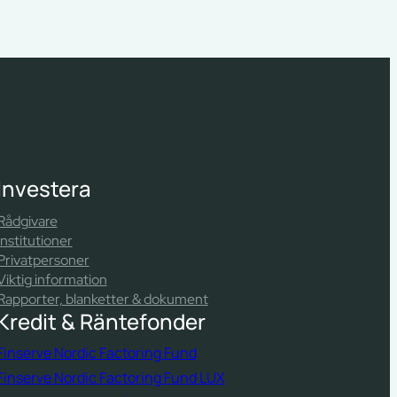
Investera
Rådgivare
Institutioner
Privatpersoner
Viktig information
Rapporter, blanketter & dokument
Kredit & Räntefonder
Finserve Nordic Factoring Fund
Finserve Nordic Factoring Fund LUX