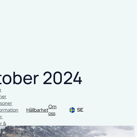
tober 2024
e
oner
rsoner
Om
formation
Hållbarhet
SE
oss
r,
r &
t