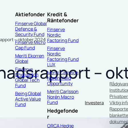
Aktiefonder
Kredit &
Räntefonder
Finserve Global
Defence &
Finserve
Security Fund
Nordic
rapport – oktober 2024
Factoring Fund
Finserve Micro
Cap Fund
Finserve
Nordic
Meriti Ekorren
Factoring Fund
Global
ånadsrapport – ok
LUX
Finserve
Meriti Carlsson
Chelverton
Norén Yield
Global Tech
Opportunity
Rådgivar
Fund
Instituti
Meriti Carlsson
Being Global
Privatpe
Norén Macro
Active Value
Fund
Investera
Viktig in
Fund
Rapporte
Hedgefonde
blankette
r
dokumen
ORCA Hedge