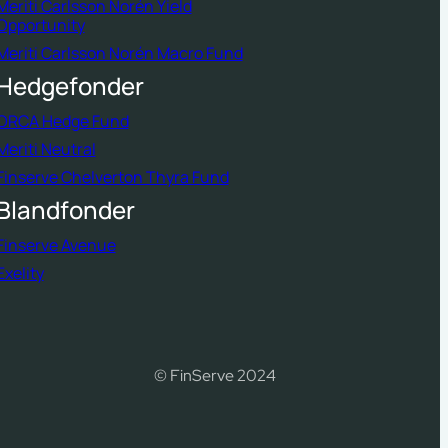
Meriti Carlsson Norén Yield
Opportunity
Meriti Carlsson Norén Macro Fund
Hedgefonder
ORCA Hedge Fund
Meriti Neutral
Finserve Chelverton Thyra Fund
Blandfonder
Finserve Avenue
Exelity
© FinServe 2024