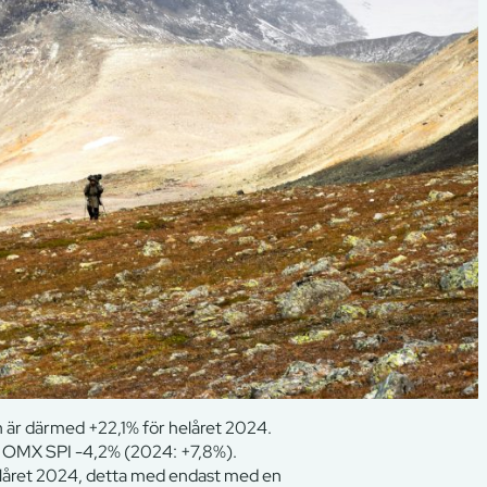
h är därmed +22,1% för helåret 2024.
h OMX SPI -4,2% (2024: +7,8%).
elåret 2024, detta med endast med en