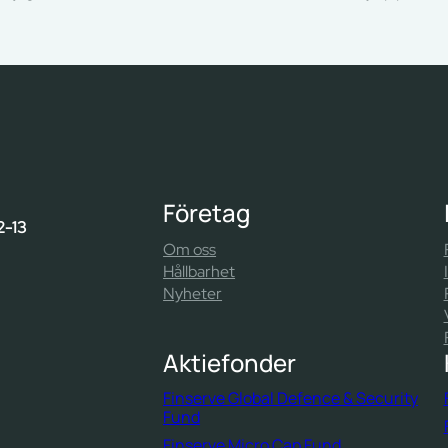
Företag
2-13
Om oss
Hållbarhet
Nyheter
Aktiefonder
Finserve Global Defence & Security
Fund
Finserve Micro Cap Fund