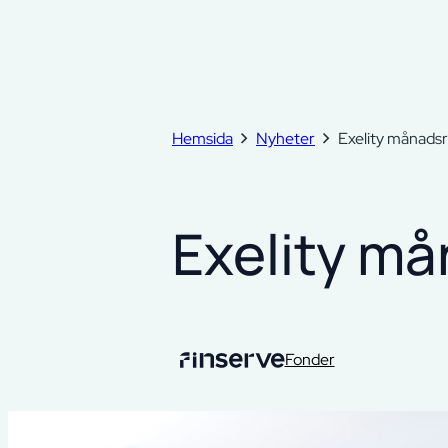
Hemsida
Nyheter
Exelity månads
Exelity m
Fonder