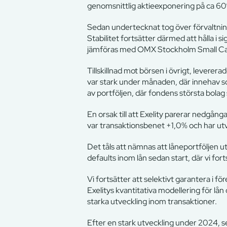
genomsnittlig aktieexponering på ca 60
Sedan undertecknat tog över förvaltnin
Stabilitet fortsätter därmed att hålla i 
jämföras med OMX Stockholm Small Cap
Tillskillnad mot börsen i övrigt, levere
var stark under månaden, där innehav s
av portföljen, där fondens största bol
En orsak till att Exelity parerar nedgå
var transaktionsbenet +1,0% och har utv
Det tåls att nämnas att låneportföljen ut
defaults inom lån sedan start, där vi fort
Vi fortsätter att selektivt garantera i f
Exelitys kvantitativa modellering för lå
starka utveckling inom transaktioner.
Efter en stark utveckling under 2024, ser