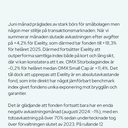
Juni månad präglades av stark börs för småbolagen men
någon mer stiltje på transaktionsmarknaden. När vi
summerar månaden slutade avkastningen efter avgifter
på +4,2% för Exelity, som därmed tar fonden till +18,3%
för helåret 2025. Därmed fortsätter Exelity att
outperforma samtliga index både på kort och lång sikt,
där vi kan konstatera att t.ex. OMX Storbolagsindex är
-0,2% för helåret medan OMX Small Cap är +11,4%. Det
tål dock att upprepas att Exelity är en absolutavkastande
fond, som inte direkt har något jämförbart benchmark
index givet fondens unika exponering mot brygglån och
garantier.
Det är glädjande att fonden fortsatt bara har en enda
negativ avkastningsmånad (augusti 2024: -1%), med en
totoavkastning på över 70% sedan undertecknade tog
över förvaltningen slutet av 2023. På rullande 12