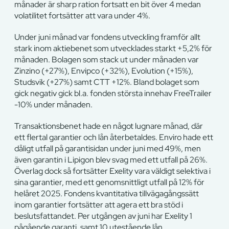
månader är sharp ration fortsatt en bit över 4 medan
volatilitet fortsätter att vara under 4%.
Under juni månad var fondens utveckling framför allt
stark inom aktiebenet som utvecklades starkt +5,2% för
månaden. Bolagen som stack ut under månaden var
Zinzino (+27%), Envipco (+32%), Evolution (+15%),
Studsvik (+27%) samt CTT +12%. Bland bolaget som
gick negativ gick bl.a. fonden största innehav FreeTrailer
-10% under månaden.
Transaktionsbenet hade en något lugnare månad, där
ett flertal garantier och lån återbetaldes. Enviro hade ett
dåligt utfall på garantisidan under juni med 49%, men
även garantin i Lipigon blev svag med ett utfall på 26%.
Överlag dock så fortsätter Exelity vara väldigt selektiva i
sina garantier, med ett genomsnittligt utfall på 12% för
helåret 2025. Fondens kvantitativa tillvägagångssätt
inom garantier fortsätter att agera ett bra stöd i
beslutsfattandet. Per utgången av juni har Exelity 1
pågående garanti, samt 10 utestående lån.