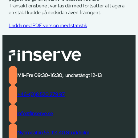
Transaktionsbenet väntas därmed fortsätter att agera
en stabil kudde på nedsidan även framgent.
Ladda ned PDF version med statistik
Må-Fre 09:30-16:30, lunchstängt 12-13
+46-(0)8 520 279 97
info@finserve.se
Nybrogatan 55, 114 40 Stockholm