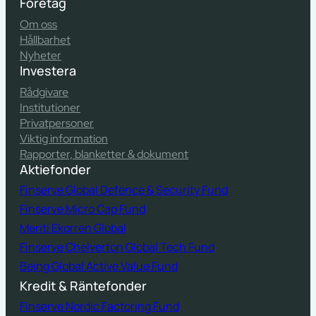
Företag
Om oss
Hållbarhet
Nyheter
Investera
Rådgivare
Institutioner
Privatpersoner
Viktig information
Rapporter, blanketter & dokument
Aktiefonder
Finserve Global Defence & Security Fund
Finserve Micro Cap Fund
Meriti Ekorren Global
Finserve Chelverton Global Tech Fund
Being Global Active Value Fund
Kredit & Räntefonder
Finserve Nordic Factoring Fund